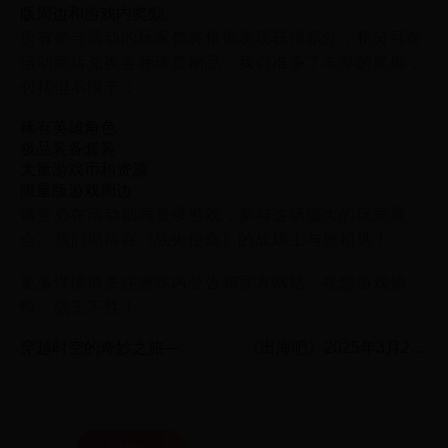
版周边和游戏内奖励。
所有参与活动的玩家都将根据表现获得积分，积分可在
活动商店兑换各种珍贵物品。我们准备了丰厚的奖励，
包括但不限于：
稀有英雄角色
极品装备套装
大量游戏币和资源
限量版游戏周边
请务必在活动期间登录游戏，参与这场盛大的玩家聚
会。我们期待在《战火使命》的战场上与您相见！
更多详情请关注游戏内公告和官方网站。祝您游戏愉
快，战无不胜！
穿越时空的奇妙之旅——
《出海吧》2025年3月28
忆游十三道线上互动解谜
日盛大启航，全球玩家共
游戏
赴海洋冒险盛宴！