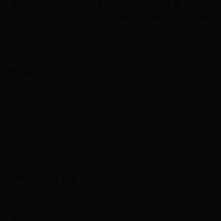
多；16-华雷斯，6-托拉多，18-瓜尔达多(61',9-弗朗
哥)；17-乔瓦尼-多斯桑托斯，14-埃尔南德斯，21-保蒂
斯塔(46',7-巴雷拉)
梅西高清图集
梅西助攻GIF
比赛录像
下载权限查看
￥
免费下载
评论并刷新后下载
登录后下载
查看演示