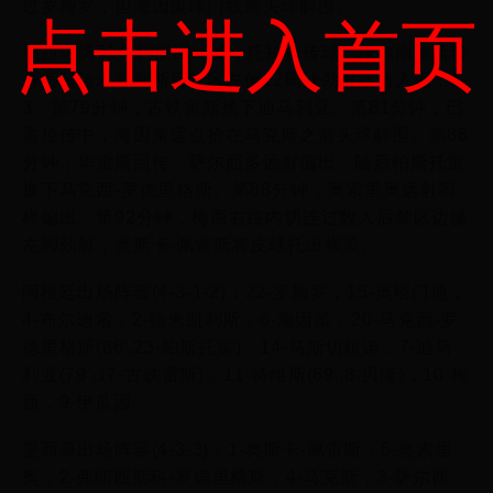
过罗梅罗，但海因策球门线前头球解围。
点击进入首页
墨西哥第71分钟扳回一城，托拉多传球。埃尔南德斯转
身摆脱德米凯利斯后禁区左侧12码处劲射近角入网，1-
3。第79分钟，古铁雷斯换下迪马利亚。第81分钟，巴
雷拉传中，海因策远点抢在马克斯之前头球解围。第86
分钟，华雷斯回传，萨尔西多远射偏出。随后帕斯托雷
换下马克西-罗德里格斯。第88分钟，奥索里奥远射同
样偏出。第92分钟，梅西右路内切连过数人后禁区边缘
左脚劲射，奥斯卡-佩雷斯将皮球托出横梁。
阿根廷出场阵容(4-3-1-2)：22-罗梅罗；15-奥塔门迪，
4-布尔迪索，2-德米凯利斯，6-海因策；20-马克西-罗
德里格斯(86',23-帕斯托雷)，14-马斯切拉诺，7-迪马
利亚(79',17-古铁雷斯)；11-特维斯(69',8-贝隆)，10-梅
西，9-伊瓜因
墨西哥出场阵容(4-3-3)：1-奥斯卡-佩雷斯；5-奥索里
奥，2-弗朗西斯科-罗德里格斯，4-马克斯，3-萨尔西