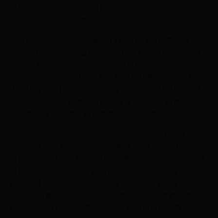
定胜局，埃尔南德斯为墨西哥扳回一城挽回颜面。阿根
廷将在1/4决赛对阵德国。
双方此前25次交手，阿根廷11胜10平4负优势明显，特
别是近4次交手全部取胜。世界杯决赛圈中双方两次碰
面，1930年，阿根廷在小组赛中6比3击败墨西哥；
2006年，阿根廷在1/8决赛中加时淘汰墨西哥。全胜进
入淘汰赛的阿根廷轮换5人，海因策、马斯切拉诺、迪
马利亚、特维斯和伊瓜因回到首发。墨西哥轮换3人，
华雷斯、埃尔南德斯和保蒂斯塔进入首发。
开场后双方都小心试探。第5分钟，球迷掷入白纸条被
意大利裁判罗塞蒂吹停比赛，奥斯卡-佩雷斯清理场地
后比赛得以继续。梅西和特维斯配合后的禁区前射门被
封堵。墨西哥连续制造机会险些破门，第8分钟，瓜尔
达多传球，萨尔西多左路远射打中横梁。1分钟后，乔
瓦尼-多斯桑托斯传球，瓜尔达多25码处劲射擦左侧立
柱偏出。第10分钟，托拉多中场背后对梅西犯规被口头