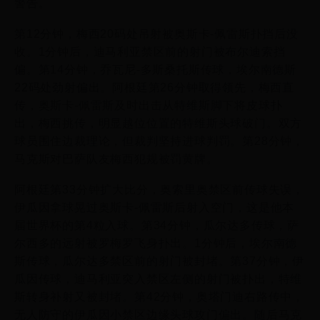
警告。
第12分钟，梅西20码处吊射被奥斯卡-佩雷斯扑挡后没
收。1分钟后，迪马利亚禁区前的射门被布尔迪索挡
偏。第14分钟，乔瓦尼-多斯桑托斯传球，埃尔南德斯
22码处劲射偏出。阿根廷第26分钟取得领先，梅西直
传，奥斯卡-佩雷斯及时出击从特维斯脚下将皮球扑
出，梅西挑传，明显越位位置的特维斯头球破门。双方
球员围住边裁理论，但裁判坚持进球判罚。第28分钟，
马克斯对巴萨队友梅西犯规被罚黄牌。
阿根廷第33分钟扩大比分，奥索里奥禁区前传球失误，
伊瓜因拿球晃过奥斯卡-佩雷斯后射入空门，这是他本
届世界杯的第4粒入球。第34分钟，瓜尔达多传球，萨
尔西多的远射被罗梅罗飞身扑出。1分钟后，埃尔南德
斯传球，瓜尔达多禁区前的射门被封堵。第37分钟，伊
瓜因传球，迪马利亚突入禁区左侧的射门被扑出，特维
斯转身补射又被封堵。第42分钟，奥塔门迪右路传中，
无人防守的伊瓜因小禁区边缘头球攻门偏出。随后马克