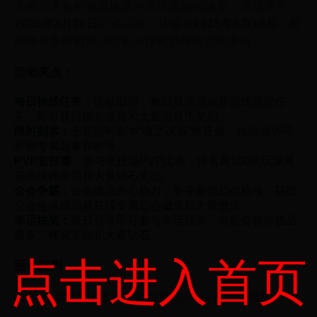
为你们准备的极限挑战与丰厚奖励的盛宴。活动将于
2025年3月28日
正式启动，持续至
2025年4月10日
，期
间将有多种精彩活动和丰厚奖励等待您的参与。
活动亮点：
每日挑战任务：
活动期间，每日登录游戏并完成指定任
务，即可获得稀有道具和大量游戏币奖励。
限时副本：
全新限时副本“魂之试炼”将开放，挑战成功可
获得专属装备和称号。
PVP竞技赛：
参与竞技场PVP比赛，排名前100的玩家将
获得珍稀坐骑和大量钻石奖励。
公会争霸：
公会成员齐心协力，争夺最强公会称号，获胜
公会全体成员将获得专属公会徽章和大量资源。
幸运抽奖：
每日登录即可参与幸运抽奖，有机会获得极品
装备、稀有宠物和大量钻石。
点击进入首页
活动规则：
1. 所有活动奖励将在活动结束后3个工作日内发放。