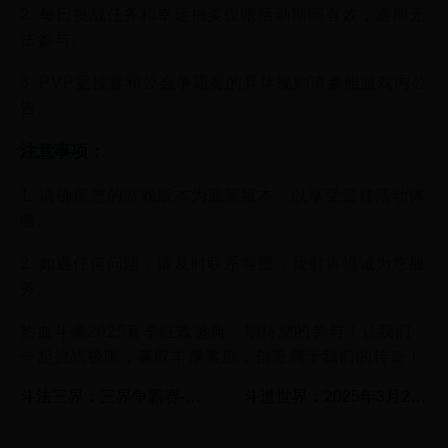
2. 每日挑战任务和幸运抽奖仅限活动期间有效，逾期无
法参与。
3. PVP竞技赛和公会争霸赛的具体规则请参照游戏内公
告。
注意事项：
1. 请确保您的游戏版本为最新版本，以享受最佳活动体
验。
2. 如遇任何问题，请及时联系客服，我们将竭诚为您服
务。
热血斗魂2025春季狂欢盛典，期待您的参与！让我们
一起挑战极限，赢取丰厚奖励，创造属于我们的传奇！
斗法三界：三界争霸赛-跨
斗道世界：2025年3月28
服巅峰对决暨全服福利盛
日开启的全球巅峰竞技盛
典
典