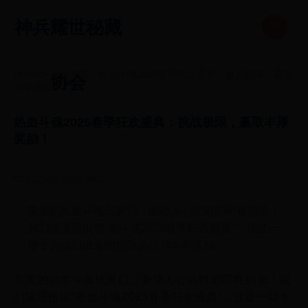
神兵耀世秘藏
HOME
>
秘境掉落
>
热血斗魂2025春季狂欢盛典：挑战极限，赢取
协会
丰厚奖励！
热血斗魂2025春季狂欢盛典：挑战极限，赢取丰厚
奖励！
2025-03-28 23:49:26
亲爱的热血斗魂玩家们，激动人心的时刻即将到来！
我们隆重推出“热血斗魂2025春季狂欢盛典”，这是一
场专为你们准备的极限挑战与丰厚奖励...
亲爱的热血斗魂玩家们，激动人心的时刻即将到来！我
们隆重推出“热血斗魂2025春季狂欢盛典”，这是一场专