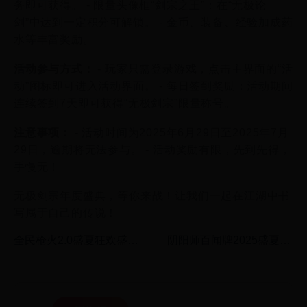
务即可获得。 - 限量头像框“剑宗之王”：在“无极论
剑”中达到一定积分可解锁。 - 金币、装备、经验加成药
水等丰富奖励。
活动参与方式：
- 玩家只需登录游戏，点击主界面的“活
动”图标即可进入活动界面。 - 每日签到奖励：活动期间
连续签到7天即可获得“无极剑宗”限量称号。
注意事项：
- 活动时间为2025年6月29日至2025年7月
29日，逾期将无法参与。 - 活动奖励有限，先到先得，
手慢无！
无极剑宗年度盛典，等你来战！让我们一起在江湖中书
写属于自己的传说！
全民枪火2.0盛夏狂欢盛
阴阳师百闻牌2025盛夏庆
典：2025年度最强枪王争
典：式神对决·百鬼夜行特
霸赛火热开启！
别挑战赛