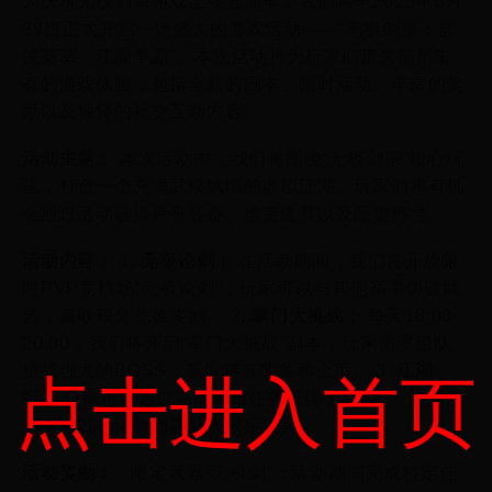
为庆祝无极剑宗游戏上线五周年，我们将于2025年6月
29日正式开启一场盛大的游戏活动——“无极剑宗：群
侠荟萃，江湖争霸”。本次活动将为玩家们带来前所未
有的游戏体验，包括全新的副本、限时活动、丰富的奖
励以及独特的社交互动内容。
活动主题：
本次活动中，我们将围绕“无极剑宗”核心玩
法，打造一个充满武侠风情的虚拟江湖。玩家们将有机
会通过活动获得稀有装备、珍贵道具以及限定称号。
活动内容：
1.
无极论剑：
在活动期间，我们将开放限
时PVP竞技场“无极论剑”，玩家可以与其他高手切磋武
艺，赢取积分兑换奖励。 2.
掌门大挑战：
每天18:00-
20:00，我们将开启“掌门大挑战”副本，玩家需要组队
挑战强大的BOSS，赢取稀有装备和金币。 3.
江湖
点击进入首页
行：
玩家可以通过完成每日任务获得“江湖令”，使用江
湖令可以在活动商店兑换限定道具。
活动奖励：
- 限定武器“无极剑”：活动期间完成特定任