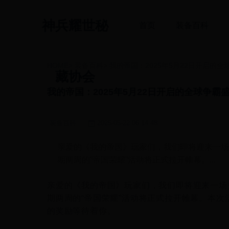
神兵耀世秘
首页
装备百科
HOME
>
装备百科
>
我的帝国：2025年5月22日开启的
藏协会
我的帝国：2025年5月22日开启的全球争
装备百科
2025-05-22 06:14:48
亲爱的《我的帝国》玩家们，我们即将迎来一场史
期两周的“帝国荣耀”活动将正式拉开帷幕。...
亲爱的《我的帝国》玩家们，我们即将迎来一场史
期两周的“帝国荣耀”活动将正式拉开帷幕。本
的奖励等待着你。