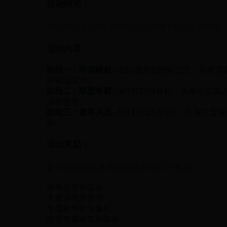
活动时间：
2025年5月22日 00:00 - 2025年6月5日 23:59
活动内容：
阶段一：帝国崛起
- 在活动开始的前三天，玩家
的帝国实力。
阶段二：联盟争霸
- 从5月25日开始，玩家可以
源和领地。
阶段三：最终决战
- 6月1日至6月5日，所有联
励。
活动奖励：
参与活动的玩家将有机会获得以下奖励：
稀有道具和装备
大量游戏内货币
专属称号和头像框
联盟专属建筑和装饰