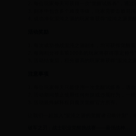
2. 每位玩家每天可获得一次“觉醒试炼券”，通
3. 副本中包含多个难度等级，玩家需要击败混
4. 成功净化混沌之源的玩家将获得“混沌之源
活动奖励
1. 每次成功挑战混沌之源副本，均可获得觉醒
2. 每周积分排名前100名的玩家将获得限定称
3. 活动结束后，积分最高的玩家将获得“混沌
注意事项
1. 每位玩家每天只能使用一次觉醒试炼券，请
2. 活动期间禁止使用任何外挂或违规行为，一
3. 活动最终解释权归魔灵觉醒官方所有。
让我们一起加入“混沌之源的觉醒者召唤计划”
破军之刃：战士职业觉醒挑战赛——最强战神诞
生！