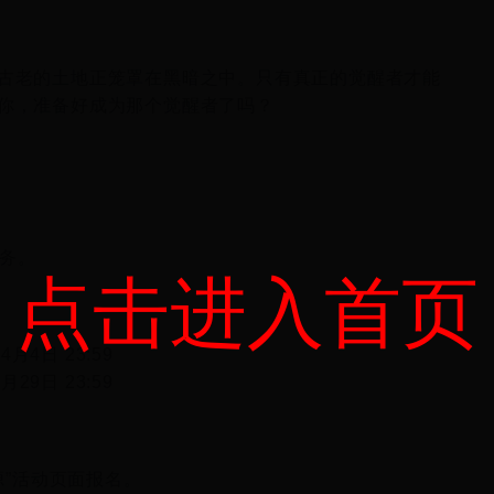
古老的土地正笼罩在黑暗之中。只有真正的觉醒者才能
你，准备好成为那个觉醒者了吗？
任务。
点击进入首页
4月4日 23:59
月29日 23:59
源”活动页面报名。