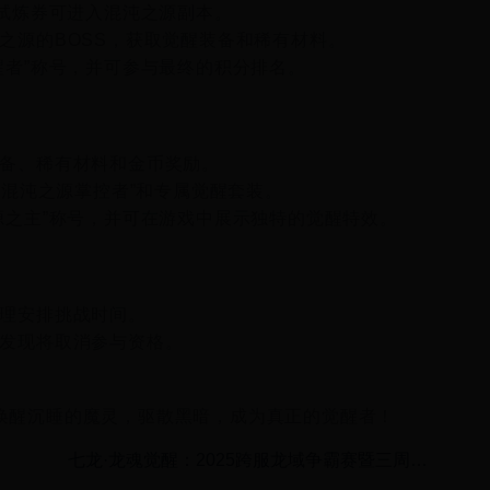
过试炼券可进入混沌之源副本。
沌之源的BOSS，获取觉醒装备和稀有材料。
觉醒者”称号，并可参与最终的积分排名。
装备、稀有材料和金币奖励。
号“混沌之源掌控者”和专属觉醒套装。
之源之主”称号，并可在游戏中展示独特的觉醒特效。
合理安排挑战时间。
经发现将取消参与资格。
，唤醒沉睡的魔灵，驱散黑暗，成为真正的觉醒者！
七龙·龙魂觉醒：2025跨服龙域争霸赛暨三周年
庆典盛典